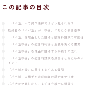
この記事の目次
「パパ活」って何？法律ではどう見られる？
既婚者の「パパ活」が「不倫」にあたる判断基準
「パパ活」を理由とした離婚と慰謝料請求の可能性
「パパ活不倫」の慰謝料相場と金額を決める要素
「パパ活不倫」を理由に離婚する手続きの流れ
「パパ活不倫」の慰謝料請求を成功させるためのポ
イント
「パパ活不倫」に関するよくある質問
「パパ活」の相手が未成年者の場合は要注意
パパ活が発覚したら、まずは弁護士に相談を