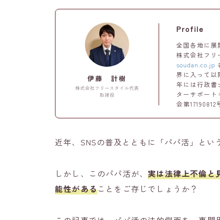
Profile
全国各地に展
株式会社フリ
soudan.co.jp
界に入って以降
伊藤 計樹
年には行政書
株式会社フリースタイル代表
ターサポート
取締役
会第17190
近年、SNSの普及とともに「パパ活」とい
しかし、このパパ活が、
実は法律上不倫と
能性がある
ことをご存じでしょうか？
この記事では、パパ活の法的側面を、専門