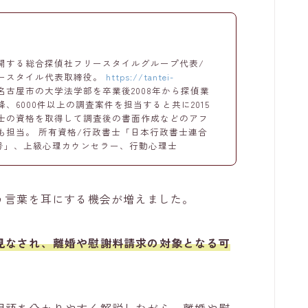
開する総合探偵社フリースタイルグループ代表/
ースタイル代表取締役。
https://tantei-
名古屋市の大学法学部を卒業後2008年から探偵業
、6000件以上の調査案件を担当すると共に2015
士の資格を取得して調査後の書面作成などのアフ
も担当。 所有資格/行政書士「日本行政書士連合
812号」、上級心理カウンセラー、行動心理士
う言葉を耳にする機会が増えました。
見なされ、離婚や慰謝料請求の対象となる可
用語を分かりやすく解説しながら、離婚や慰