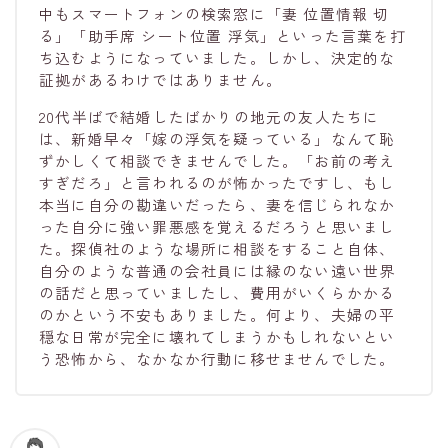
中もスマートフォンの検索窓に「妻 位置情報 切
る」「助手席 シート位置 浮気」といった言葉を打
ち込むようになっていました。しかし、決定的な
証拠があるわけではありません。
20代半ばで結婚したばかりの地元の友人たちに
は、新婚早々「嫁の浮気を疑っている」なんて恥
ずかしくて相談できませんでした。「お前の考え
すぎだろ」と言われるのが怖かったですし、もし
本当に自分の勘違いだったら、妻を信じられなか
った自分に強い罪悪感を覚えるだろうと思いまし
た。探偵社のような場所に相談をすること自体、
自分のような普通の会社員には縁のない遠い世界
の話だと思っていましたし、費用がいくらかかる
のかという不安もありました。何より、夫婦の平
穏な日常が完全に壊れてしまうかもしれないとい
う恐怖から、なかなか行動に移せませんでした。