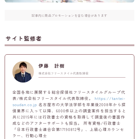
記事内に商品プロモーションを含む場合があります
サイト監修者
伊藤 計樹
株式会社フリースタイル代表取締役
全国各地に展開する総合探偵社フリースタイルグループ代
表/株式会社フリースタイル代表取締役。
https://tantei-
soudan.co.jp
名古屋市の大学法学部を卒業後2008年から探
偵業界に入って以降、6000件以上の調査案件を担当すると
共に2015年には行政書士の資格を取得して調査後の書面作
成などのアフターサポートも担当。 所有資格/行政書士
「日本行政書士連合会第17190812号」、上級心理カウンセ
ラー、行動心理士