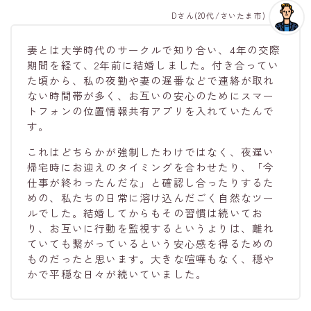
Dさん(20代/さいたま市)
妻とは大学時代のサークルで知り合い、4年の交際
期間を経て、2年前に結婚しました。付き合ってい
た頃から、私の夜勤や妻の遅番などで連絡が取れ
ない時間帯が多く、お互いの安心のためにスマー
トフォンの位置情報共有アプリを入れていたんで
す。
これはどちらかが強制したわけではなく、夜遅い
帰宅時にお迎えのタイミングを合わせたり、「今
仕事が終わったんだな」と確認し合ったりするた
めの、私たちの日常に溶け込んだごく自然なツー
ルでした。結婚してからもその習慣は続いてお
り、お互いに行動を監視するというよりは、離れ
ていても繋がっているという安心感を得るための
ものだったと思います。大きな喧嘩もなく、穏や
かで平穏な日々が続いていました。