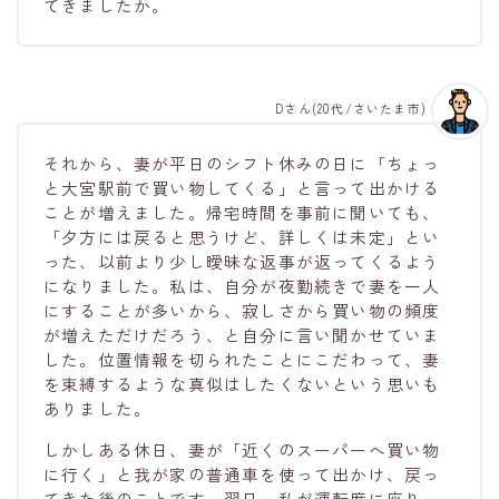
てきましたか。
Dさん(20代/さいたま市)
それから、妻が平日のシフト休みの日に「ちょっ
と大宮駅前で買い物してくる」と言って出かける
ことが増えました。帰宅時間を事前に聞いても、
「夕方には戻ると思うけど、詳しくは未定」とい
った、以前より少し曖昧な返事が返ってくるよう
になりました。私は、自分が夜勤続きで妻を一人
にすることが多いから、寂しさから買い物の頻度
が増えただけだろう、と自分に言い聞かせていま
した。位置情報を切られたことにこだわって、妻
を束縛するような真似はしたくないという思いも
ありました。
しかしある休日、妻が「近くのスーパーへ買い物
に行く」と我が家の普通車を使って出かけ、戻っ
てきた後のことです。翌日、私が運転席に座り、