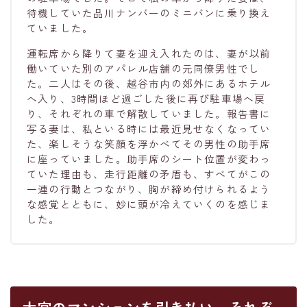
待機していた品川ナンバーのミニバンに乗り換え
ていました。
運転席から降りて妻を迎え入れたのは、妻が以前
働いていた別のアパレル店舗の元同僚男性でし
た。二人はその後、越谷市内の郊外にあるホテル
へ入り、3時間ほど過ごした後に再び駐車場へ戻
り、それぞれの車で解散していました。報告書に
写る妻は、私といる時には最近見せなくなってい
た、楽しそうな笑顔を浮かべてその男性の助手席
に座っていました。助手席のシート位置が変わっ
ていた理由も、走行距離の矛盾も、すべてがこの
一連の行動とつながり、胸が締め付けられるよう
な感覚とともに、妙に頭が冷えていくのを感じま
した。