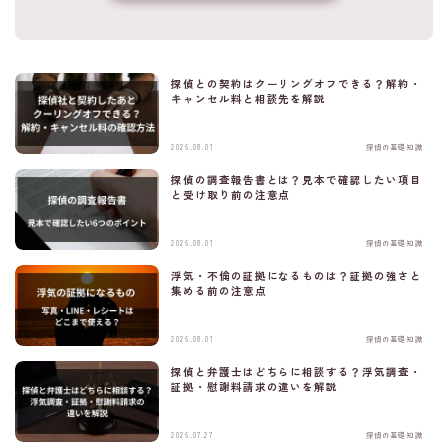
探偵との契約はクーリングオフできる？解約・
キャンセル料と相談先を解説
2026.08.01
探偵の基礎知識
探偵の調査報告書とは？見本で確認したい項目
と受け取り前の注意点
2026.08.01
探偵の基礎知識
浮気・不倫の証拠になるものは？証拠の強さと
集める前の注意点
2026.08.01
探偵の基礎知識
探偵と弁護士はどちらに相談する？浮気調査・
証拠・慰謝料請求の違いを解説
匿名・秘密厳守・簡単60秒
無料の浮気調査診断
2026.07.27
探偵の基礎知識