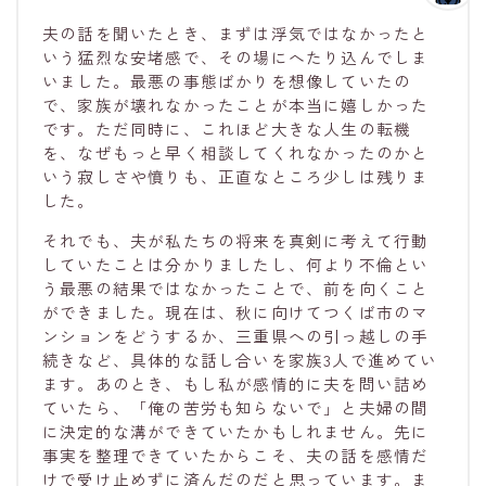
夫の話を聞いたとき、まずは浮気ではなかったと
いう猛烈な安堵感で、その場にへたり込んでしま
いました。最悪の事態ばかりを想像していたの
で、家族が壊れなかったことが本当に嬉しかった
です。ただ同時に、これほど大きな人生の転機
を、なぜもっと早く相談してくれなかったのかと
いう寂しさや憤りも、正直なところ少しは残りま
した。
それでも、夫が私たちの将来を真剣に考えて行動
していたことは分かりましたし、何より不倫とい
う最悪の結果ではなかったことで、前を向くこと
ができました。現在は、秋に向けてつくば市のマ
ンションをどうするか、三重県への引っ越しの手
続きなど、具体的な話し合いを家族3人で進めてい
ます。あのとき、もし私が感情的に夫を問い詰め
ていたら、「俺の苦労も知らないで」と夫婦の間
に決定的な溝ができていたかもしれません。先に
事実を整理できていたからこそ、夫の話を感情だ
けで受け止めずに済んだのだと思っています。ま