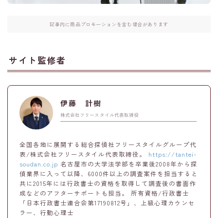
記事内に商品プロモーションを含む場合があります
サイト監修者
伊藤 計樹
株式会社フリースタイル代表取締役
全国各地に展開する総合探偵社フリースタイルグループ代
表/株式会社フリースタイル代表取締役。
https://tantei-
soudan.co.jp
名古屋市の大学法学部を卒業後2008年から探
偵業界に入って以降、6000件以上の調査案件を担当すると
共に2015年には行政書士の資格を取得して調査後の書面作
成などのアフターサポートも担当。 所有資格/行政書士
「日本行政書士連合会第17190812号」、上級心理カウンセ
ラー、行動心理士