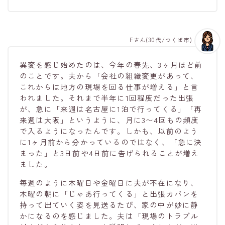
Fさん(30代/つくば市)
異変を感じ始めたのは、今年の春先、3ヶ月ほど前
のことです。夫から「会社の組織変更があって、
これからは地方の現場を回る仕事が増える」と言
われました。それまで半年に1回程度だった出張
が、急に「来週は名古屋に1泊で行ってくる」「再
来週は大阪」というように、月に3〜4回もの頻度
で入るようになったんです。しかも、以前のよう
に1ヶ月前から分かっているのではなく、「急に決
まった」と3日前や4日前に告げられることが増え
ました。
毎週のように木曜日や金曜日に夫が不在になり、
木曜の朝に「じゃあ行ってくる」と出張カバンを
持って出ていく姿を見送るたび、家の中が妙に静
かになるのを感じました。夫は「現場のトラブル