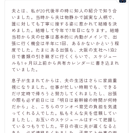
夫とは、私が20代後半の時に知人の紹介で知り合
いました。当時から夫は物静かで誠実な人柄で、
誰に対しても丁寧に接する姿に惹かれて結婚を決
めました。結婚して今年で7年目になります。結婚
当初から夫の仕事は基本的に内勤がメインで、出
張に行く機会は半年に1回、あるかないかという程
度でした。たまにある出張も、大阪の支社へ1泊2
日で書類の引き継ぎに行くくらいで、スケジュー
ルも1ヶ月以上前から共有カレンダーに書き込まれ
ていました。
息子が生まれてからは、夫の生活はさらに家庭重
視になりました。仕事が忙しい時期でも、できる
だけ定時で帰ろうと努力してくれましたし、出張
の際も必ず前日には「明日は新幹線の時間が何時
だから」と、こちらのワンオペ育児の負担を気遣
ってくれる人でした。私もそんな夫を信頼してい
ましたし、お互いのスケジュールはすべて把握し
ているつもりでした。平日の夜に夫が遅くなると
きも、必ず連絡をくれました。子育てと仕事の両