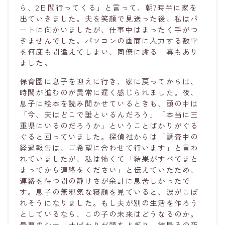
ら、2日間行ってくる」と言って、朝7時半に家を
出ていきました。夫を笑顔で見送った後、私はパ
ートに向かいましたが、仕事中はまったく手がつ
きませんでした。パソコンの画面に入力する数字
を何度も間違えてしまい、同僚に謝る一幕もあり
ました。
保育園に息子を迎えに行き、家に戻ってからは、
時間が進むのが異常に遅く感じられました。夜、
息子に絵本を読み聞かせているときも、頭の中は
「今、夫はどこで誰といるんだろう」「本当に三
重県にいるのだろうか」ということばかりがぐる
ぐると回っていました。探偵社からは「調査中の
経過報告は、ご希望に合わせて行います」と言わ
れていましたが、私は怖くて「結果がすべてまと
まってから連絡をください」と伝えていたため、
連絡を待つ間の静けさが余計に息苦しかったで
す。息子の無邪気な寝顔を見ていると、涙がこぼ
れそうになりました。もし夫が別の生活を作ろう
としているなら、この子の未来はどうなるのか。
最悪のシナリオばかりが頭をよぎり、結局その夜