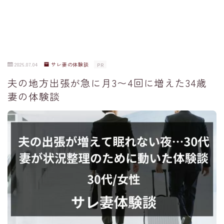
2026.07.04
サレ妻の体験談
PR
夫の地方出張が急に月3〜4回に増えた34歳
妻の体験談