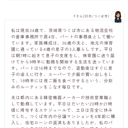
Fさん(30代/つくば市)
私は現在34歳で、茨城県つくば市にある物流会社
の倉庫事務所で週4日、パートの事務員として働い
ています。家族構成は、36歳の夫と、地元の保育
園に通っている4歳の息子の3人暮らしです。平日
は朝7時に起きて息子の支度をし、保育園に送り届
けてから9時半に勤務を開始する生活を送っていま
す。パートは16時までなので、退勤後はすぐに息
子の迎えに行き、スーパーで夕飯の買い出しをし
て、18時半には夜ご飯を食べさせるという、分刻
みのルーティンをこなす毎日です。
夫は都内にある精密機器メーカーの技術営業職と
して勤務しています。平日はだいたい20時か21時
頃に帰宅するスケジュールで、土日は完全に休み
でした。つくば市内の分譲マンションを4年前に購
入し、住宅ローンの返済もありましたが、私のパ