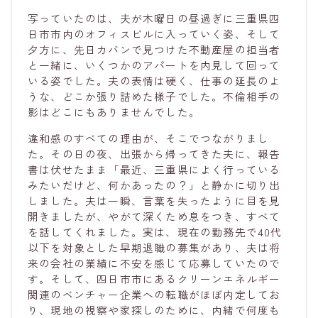
写っていたのは、夫が木曜日の昼過ぎに三重県四
日市市内のオフィスビルに入っていく姿、そして
夕方に、先日カバンで見つけた不動産屋の担当者
と一緒に、いくつかのアパートを内見して回って
いる姿でした。夫の表情は硬く、仕事の延長のよ
うな、どこか張り詰めた様子でした。不倫相手の
影はどこにもありませんでした。
違和感のすべての理由が、そこでつながりまし
た。その日の夜、出張から帰ってきた夫に、報告
書は伏せたまま「最近、三重県によく行っている
みたいだけど、何かあったの？」と静かに切り出
しました。夫は一瞬、言葉を失ったように目を見
開きましたが、やがて深くため息をつき、すべて
を話してくれました。実は、現在の勤務先で40代
以下を対象とした早期退職の募集があり、夫は将
来の会社の業績に不安を感じて応募していたので
す。そして、四日市市にあるクリーンエネルギー
関連のベンチャー企業への転職がほぼ内定してお
り、現地の視察や家探しのために、内緒で何度も