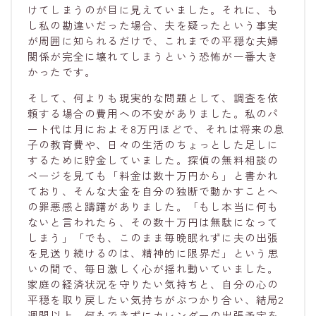
けてしまうのが目に見えていました。それに、も
し私の勘違いだった場合、夫を疑ったという事実
が周囲に知られるだけで、これまでの平穏な夫婦
関係が完全に壊れてしまうという恐怖が一番大き
かったです。
そして、何よりも現実的な問題として、調査を依
頼する場合の費用への不安がありました。私のパ
ート代は月におよそ8万円ほどで、それは将来の息
子の教育費や、日々の生活のちょっとした足しに
するために貯金していました。探偵の無料相談の
ページを見ても「料金は数十万円から」と書かれ
ており、そんな大金を自分の独断で動かすことへ
の罪悪感と躊躇がありました。「もし本当に何も
ないと言われたら、その数十万円は無駄になって
しまう」「でも、このまま毎晩眠れずに夫の出張
を見送り続けるのは、精神的に限界だ」という思
いの間で、毎日激しく心が揺れ動いていました。
家庭の経済状況を守りたい気持ちと、自分の心の
平穏を取り戻したい気持ちがぶつかり合い、結局2
週間以上、何もできずにカレンダーの出張予定を