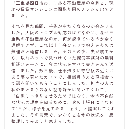
「三重県四日市市」にある不動産屋の名刺と、現
地の賃貸マンションの間取り図のチラシが出てき
ました。
それを見た瞬間、手先が冷たくなるのが分かりま
した。大阪のトラブル対応のはずなのに、なぜ三
重県の不動産屋なのか。何が起きているのか全く
理解できず、これ以上自分ひとりで抱え込むのは
無理だと確信しました。その日の夜、夫が寝てか
ら、以前ネットで見つけていた探偵事務所の無料
相談フォームに、今の状況をすべて書き込んで送
信しました。数日後、仕事帰りに守谷駅の近くに
ある落ち着いたカフェで、相談員の方と直接会っ
て話を聞いてもらうことにしました。担当の方は
私のまとまりのない話を静かに聞いてくれて、
「白黒はっきりさせるためではなく、今の不自然
な状況の理由を知るために、次の出張日に合わせ
て1日だけ様子を見てみましょう」と提案してくれ
ました。その言葉で、少なくとも今の状況を一度
整理してみようと思えました。