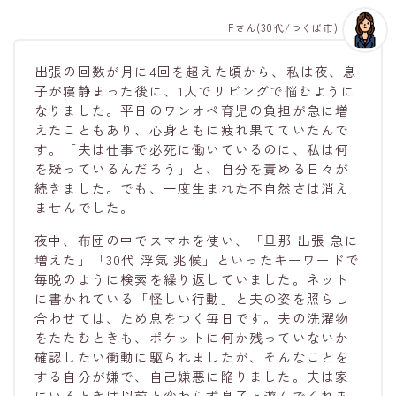
Fさん(30代/つくば市)
出張の回数が月に4回を超えた頃から、私は夜、息
子が寝静まった後に、1人でリビングで悩むように
なりました。平日のワンオペ育児の負担が急に増
えたこともあり、心身ともに疲れ果てていたんで
す。「夫は仕事で必死に働いているのに、私は何
を疑っているんだろう」と、自分を責める日々が
続きました。でも、一度生まれた不自然さは消え
ませんでした。
夜中、布団の中でスマホを使い、「旦那 出張 急に
増えた」「30代 浮気 兆候」といったキーワードで
毎晩のように検索を繰り返していました。ネット
に書かれている「怪しい行動」と夫の姿を照らし
合わせては、ため息をつく毎日です。夫の洗濯物
をたたむときも、ポケットに何か残っていないか
確認したい衝動に駆られましたが、そんなことを
する自分が嫌で、自己嫌悪に陥りました。夫は家
にいるときは以前と変わらず息子と遊んでくれま