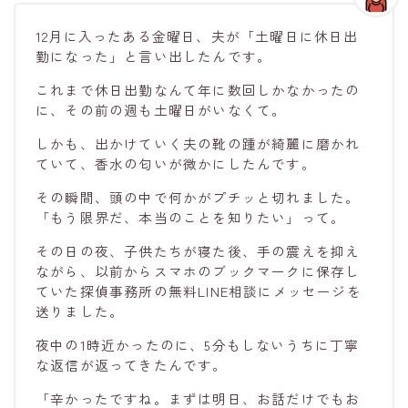
12月に入ったある金曜日、夫が「土曜日に休日出
勤になった」と言い出したんです。
これまで休日出勤なんて年に数回しかなかったの
に、その前の週も土曜日がいなくて。
しかも、出かけていく夫の靴の踵が綺麗に磨かれ
ていて、香水の匂いが微かにしたんです。
その瞬間、頭の中で何かがプチッと切れました。
「もう限界だ、本当のことを知りたい」って。
その日の夜、子供たちが寝た後、手の震えを抑え
ながら、以前からスマホのブックマークに保存し
ていた探偵事務所の無料LINE相談にメッセージを
送りました。
夜中の1時近かったのに、5分もしないうちに丁寧
な返信が返ってきたんです。
「辛かったですね。まずは明日、お話だけでもお