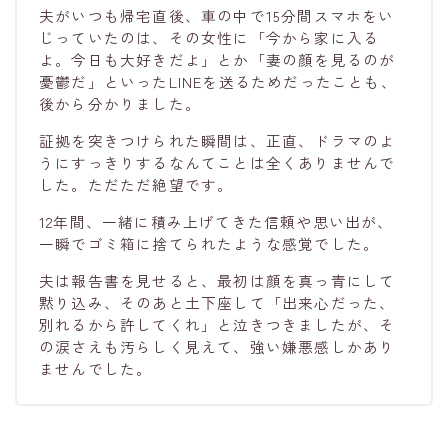
夫がいつも帰宅直後、車の中で15分間スマホをい
じっていたのは、その女性に「今から家に入る
よ。今日も大好きだよ」とか「妻の顔を見るのが
憂鬱だ」といったLINEを送るためだったことも、
後から分かりました。
証拠を突きつけられた瞬間は、正直、ドラマのよ
うにすっきりするなんてことは全くありませんで
した。ただただ絶望です。
12年間、一緒に積み上げてきた信頼や思い出が、
一瞬でゴミ箱に捨てられたような感覚でした。
夫は報告書を見せると、最初は顔を真っ青にして
黙り込み、そのあと土下座して「出来心だった、
別れるから許してくれ」と泣きつきましたが、そ
の涙さえも汚らしく見えて、強い嫌悪感しかあり
ませんでした。