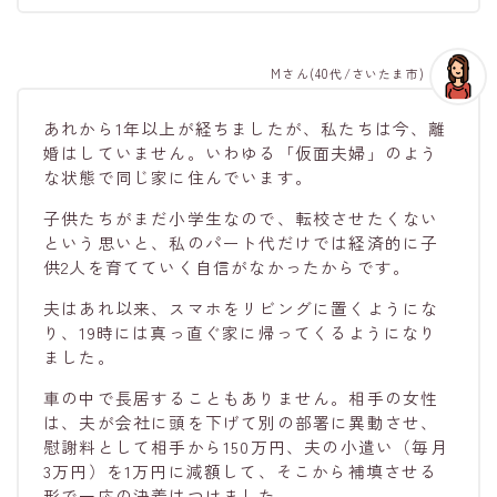
Mさん(40代/さいたま市)
あれから1年以上が経ちましたが、私たちは今、離
婚はしていません。いわゆる「仮面夫婦」のよう
な状態で同じ家に住んでいます。
子供たちがまだ小学生なので、転校させたくない
という思いと、私のパート代だけでは経済的に子
供2人を育てていく自信がなかったからです。
夫はあれ以来、スマホをリビングに置くようにな
り、19時には真っ直ぐ家に帰ってくるようになり
ました。
車の中で長居することもありません。相手の女性
は、夫が会社に頭を下げて別の部署に異動させ、
慰謝料として相手から150万円、夫の小遣い（毎月
3万円）を1万円に減額して、そこから補填させる
形で一応の決着はつけました。