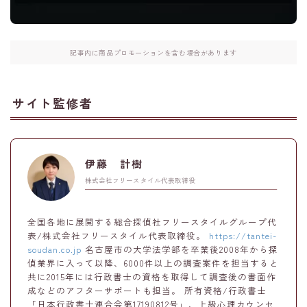
記事内に商品プロモーションを含む場合があります
サイト監修者
伊藤 計樹
株式会社フリースタイル代表取締役
全国各地に展開する総合探偵社フリースタイルグループ代
表/株式会社フリースタイル代表取締役。
https://tantei-
soudan.co.jp
名古屋市の大学法学部を卒業後2008年から探
偵業界に入って以降、6000件以上の調査案件を担当すると
共に2015年には行政書士の資格を取得して調査後の書面作
成などのアフターサポートも担当。 所有資格/行政書士
「日本行政書士連合会第17190812号」、上級心理カウンセ