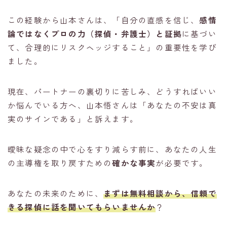
この経験から山本さんは、「自分の直感を信じ、
感情
論ではなくプロの力（探偵・弁護士）と証拠
に基づい
て、合理的にリスクヘッジすること」の重要性を学び
ました。
現在、パートナーの裏切りに苦しみ、どうすればいい
か悩んでいる方へ、山本悟さんは「あなたの不安は真
実のサインである」と訴えます。
曖昧な疑念の中で心をすり減らす前に、あなたの人生
の主導権を取り戻すための
確かな事実
が必要です。
あなたの未来のために、
まずは無料相談から、信頼で
きる探偵に話を聞いてもらいませんか
？
匿名・秘密厳守・簡単60秒
無料の浮気調査診断