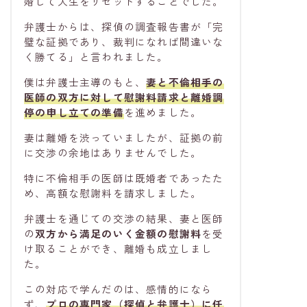
婚して人生をリセットすることでした。
弁護士からは、探偵の調査報告書が「完
璧な証拠であり、裁判になれば間違いな
く勝てる」と言われました。
僕は弁護士主導のもと、
妻と不倫相手の
医師の双方に対して
慰謝料請求
と
離婚調
停
の申し立ての準備
を進めました。
妻は離婚を渋っていましたが、証拠の前
に交渉の余地はありませんでした。
特に不倫相手の医師は既婚者であったた
め、高額な慰謝料を請求しました。
弁護士を通じての交渉の結果、妻と医師
の
双方から満足のいく金額の慰謝料
を受
け取ることができ、離婚も成立しまし
た。
この対応で学んだのは、感情的になら
ず、
プロの専門家（探偵と弁護士）に任