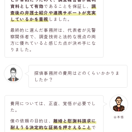
資料として有効
であることを保証し、
調
査後の弁護士紹介や連携サポートが充実
しているかを重視
しました。
最終的に選んだ事務所は、代表者が元警
察関係者で、調査技術と法的な視点の両
方に優れていると感じた点が決め手にな
りました。
探偵事務所の費用はどのくらいかかりま
したか？
費用については、正直、覚悟が必要でし
た。
山本悟
僕の依頼の目的は、
離婚と慰謝料請求に
耐えうる決定的な証拠
を押さえること
で