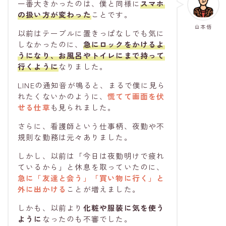
一番大きかったのは、僕と同様に
スマホ
の扱い方
が変わった
ことです。
山本悟
以前はテーブルに置きっぱなしでも気に
しなかったのに、
急にロックをかけるよ
うになり、お風呂やトイレにまで持って
行くように
なりました。
LINEの通知音が鳴ると、まるで僕に見ら
れたくないかのように、
慌てて画面を伏
せる
仕草
も見られました。
さらに、看護師という仕事柄、夜勤や不
規則な勤務は元々ありました。
しかし、以前は「今日は夜勤明けで疲れ
ているから」と休息を取っていたのに、
急に「友達と会う」「買い物に行く」と
外に出かける
ことが増えました。
しかも、以前より
化粧や服装に気を使う
ように
なったのも不審でした。