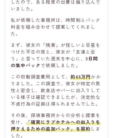
したので、ある程度の出費は織り込んで
いました。
私が依頼した事務所は、時間制とパック
料金を組み合わせて提案してくれまし
た。
まず、彼女の「残業」が怪しいと目星を
つけた平日の夜と、彼女が「友達と会
う」と言っていた週末を中心に、
3日間
の集中パック
で依頼しました。
この初動調査費用として、
約65万円
かか
りました。この調査で、彼女が特定の男
性と密会し、飲食店やバーに出入りして
いる様子は確認できましたが、決定的な
不貞行為の証拠は得られませんでした。
その後、探偵事務所からの分析と提案を
受け、
「確実にラブホテルへの出入りを
押さえるための追加パック」を契約
しま
した。