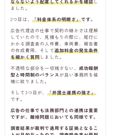
ならないよう配慮してくれるかを確認
し
ました。
2つ目は、
「料金体系の明瞭さ」
です。
広告代理店の仕事で契約の細かさは理解
していたので、見積もりの際に、尾行に
かかる調査員の人件費、車両費、報告書
の作成費用、そして
追加料金の発生条件
を細かく質問
しました。
不透明な部分を一切残さない、
成功報酬
型と時間制のバランス
が良い事務所を候
補に絞りました。
そして3つ目が、
「弁護士連携の強さ」
です。
広告の仕事でも法務部門との連携は重要
ですが、離婚問題においても同様です。
調査結果が裁判で通用する証拠となるこ
とが目的だったので、調査報告書が裁判