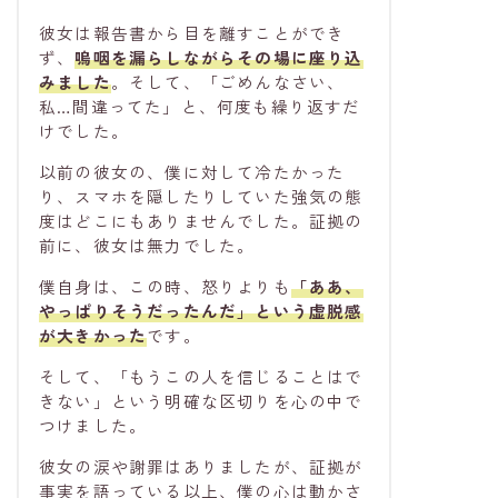
彼女は報告書から目を離すことができ
ず、
嗚咽を漏らしながらその場に座り込
みました
。そして、「ごめんなさい、
私…間違ってた」と、何度も繰り返すだ
けでした。
以前の彼女の、僕に対して冷たかった
り、スマホを隠したりしていた強気の態
度はどこにもありませんでした。証拠の
前に、彼女は無力でした。
僕自身は、この時、怒りよりも
「ああ、
やっぱりそうだったんだ」という虚脱感
が大きかった
です。
そして、「もうこの人を信じることはで
きない」という明確な区切りを心の中で
つけました。
彼女の涙や謝罪はありましたが、証拠が
事実を語っている以上、僕の心は動かさ