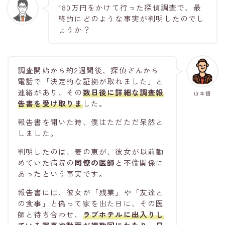
180万円をかけて行った探偵調査で、最
終的にどのような事実が判明したのでし
ょうか？
調査開始から約2週間後、探偵さんから
電話で「決定的な証拠が取れました」と
連絡があり、その
数日後に
詳細な調査報
山本悟
告書
を受け取りま
した。
報告書を開いた時、僕はただただ呆然と
しました。
判明したのは、妻の恵が、彼女が以前勤
めていた病院の
同僚の医師
と不倫関係に
あったという事実です。
報告書には、彼女が「残業」や「友達と
の食事」と偽って家を出た日に、その医
師と待ち合わせ、
ラブホテルに出入りし