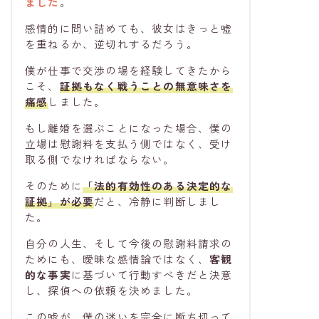
ました
。
感情的に問い詰めても、彼女はきっと嘘
を重ねるか、逆切れするだろう。
僕が仕事で交渉の場を経験してきたから
こそ、
証拠もなく戦うことの無意味さ
を
痛感
しました。
もし離婚を選ぶことになった場合、僕の
立場は慰謝料を支払う側ではなく、受け
取る側でなければならない。
そのために
「法的有効性のある決定的な
証拠」が必要
だと、冷静に判断しまし
た。
自分の人生、そして今後の慰謝料請求の
ためにも、曖昧な感情論ではなく、
客観
的な事実
に基づいて行動すべきだと決意
し、探偵への依頼を決めました。
この嘘が、僕の迷いを完全に断ち切って