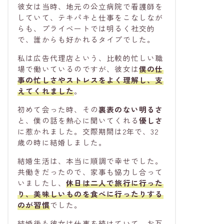
彼女は当時、地元の公立病院で看護師を
していて、テキパキと仕事をこなしなが
らも、プライベートでは明るく社交的
で、誰からも好かれるタイプでした。
私は広告代理店という、比較的忙しい職
場で働いているのですが、彼女は
僕の仕
事の忙しさやストレスをよく理解し、支
えてくれました
。
初めて会った時、その
裏表のない明るさ
と、僕の話を熱心に聞いてくれる
優しさ
に惹かれました。交際期間は2年で、32
歳の時に結婚しました。
結婚生活は、本当に順調で幸せでした。
共働きだったので、家事も協力し合って
いましたし、
休日は二人で旅行に行った
り、美味しいものを食べに行ったりする
のが習慣
でした。
結婚後も彼女は仕事を続けていて、お互