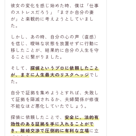
彼女の変化を感じ始めた時、僕は「仕事
のストレスだろう」「まさか自分の妻
が」と楽観的に考えようとしていまし
た。
しかし、あの時、自分の心の声（直感）
を信じ、曖昧な状態を放置せずに行動に
移したことが、結果的に自分の人生を守
ることに繋がりました。
そして、
探偵というプロに依頼したこと
が、まさに人生最大の
リスクヘッジ
でし
た。
自分で証拠を集めようとすれば、失敗し
て証拠を隠滅されるか、夫婦関係が修復
不能なほど悪化していたでしょう。
探偵に依頼したことで、
安全に、法的有
効性のある証拠
を手に入れることがで
き、離婚交渉で圧倒的に有利な立場
に立