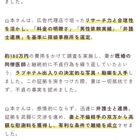
ました。
山本さんは、広告代理店で培った
リサーチ力と合理性
を活かし、「料金の明瞭さ」「男性依頼実績」「弁護
士連携」を基準に探偵事務所を選定
。
約180万円
の費用をかけて調査を実施し、妻が
既婚の
同僚医師
と継続的に不貞行為を繰り返していたとい
う、
ラブホテル出入りの決定的な写真・動画
を入手
し
ました。この証拠を突きつけた際、妻は一切抵抗でき
ず、不貞の事実を認めました。
山本さんは、感情的にならず、迅速に
弁護士と連携
。
証拠を武器に交渉を進め、
妻と不倫相手の
双方から高
額な慰謝料
を獲得し、有利な条件で離婚を成立
させま
した。