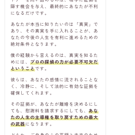
隠す機会を与え、最終的にあなたが不利
になるだけです。
あなたが本当に知りたいのは「真実」で
あり、その真実を手に入れることが、あ
なたの今後の人生を有利に進めるための
絶対条件となります。
僕の経験から言えるのは、真実を知るた
めには、
プロの探偵の力が必要不可欠
だ
ということ
です。
彼らは、あなたの感情に流されることな
く、冷静に、そして法的に有効な証拠を
確保してくれます。
その証拠が、あなたが離婚を決めるにし
ても、慰謝料を請求するにしても、
あな
たの人生の主導権
を取り戻すための最大
の武器
になります。
どうか、ご自身の心の平穏と未来のため