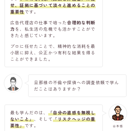
せ、証拠に基づいて淡々と進めることの
重要性
です。
広告代理店の仕事で培った
合理的な判断
力
を、私生活の危機でも活かすことがで
きたと感じています。
プロに任せたことで、精神的な消耗を最
小限に抑え、公正かつ有利な結果を得る
ことができました。
旦那様の不倫や探偵への調査依頼で学ん
だことはありますか？
最も学んだのは、
「自分の直感を無視し
ないこと」
、そして
「リスクヘッジの重
要性」
です。
山本悟