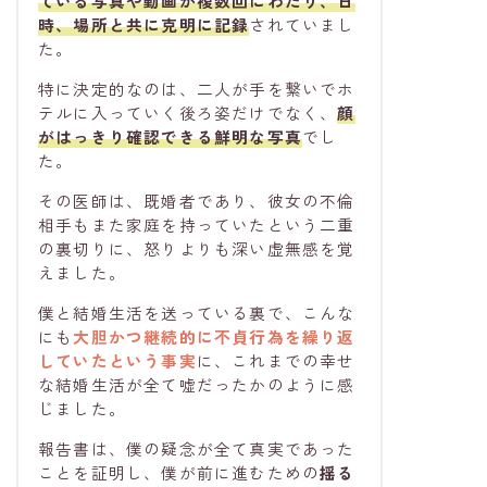
ている写真や動画
が複数回にわたり、日
時、場所と共に克明に記録
されていまし
た。
特に決定的なのは、二人が手を繋いでホ
テルに入っていく後ろ姿だけでなく、
顔
がはっきり確認できる鮮明な写真
でし
た。
その医師は、既婚者であり、彼女の不倫
相手もまた家庭を持っていたという二重
の裏切りに、怒りよりも深い虚無感を覚
えました。
僕と結婚生活を送っている裏で、こんな
にも
大胆かつ継続的に不貞行為
を繰り返
していたという事実
に、これまでの幸せ
な結婚生活が全て嘘だったかのように感
じました。
報告書は、僕の疑念が全て真実であった
ことを証明し、僕が前に進むための
揺る