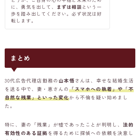
に、勇気を出して、
まずは相談
という一
歩を踏み出してください。必ず状況は好
転します。
まとめ
30代広告代理店勤務の
山本悟
さんは、幸せな結婚生活
を送る中で、妻・恵さんの
「
スマホへの執着
」や「
不
自然な残業
」といった変化
から不倫を疑い始めまし
た。
特に、妻の「残業」が嘘であったことが判明し、
法的
有効性のある証拠
を得るために探偵への依頼を決意し