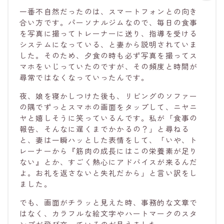
一番不自然だったのは、スマートフォンとの向き
合い方です。パーソナルジムなので、毎日の食事
を写真に撮ってトレーナーに送り、指導を受ける
システムになっている、と妻から説明されていま
した。そのため、夕食の時も必ず写真を撮ってス
マホをいじっていたのですが、その頻度と時間が
尋常ではなくなっていったんです。
夜、娘を寝かしつけた後も、リビングのソファー
の隅でずっとスマホの画面をタップして、ニヤニ
ヤと嬉しそうに笑っているんです。私が「食事の
報告、そんなに遅くまでかかるの？」と尋ねる
と、妻は一瞬ハッとした表情をして、「いや、ト
レーナーから『筋肉の成長にはこの栄養素が足り
ない』とか、すごく熱心にアドバイスが来るんだ
よ。お礼を返さないと失礼だから」と言い訳をし
ました。
でも、画面がチラッと見えた時、事務的な文章で
はなく、カラフルな絵文字やハートマークのスタ