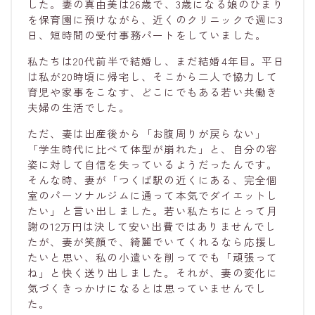
した。妻の真由美は26歳で、3歳になる娘のひまり
を保育園に預けながら、近くのクリニックで週に3
日、短時間の受付事務パートをしていました。
私たちは20代前半で結婚し、まだ結婚4年目。平日
は私が20時頃に帰宅し、そこから二人で協力して
育児や家事をこなす、どこにでもある若い共働き
夫婦の生活でした。
ただ、妻は出産後から「お腹周りが戻らない」
「学生時代に比べて体型が崩れた」と、自分の容
姿に対して自信を失っているようだったんです。
そんな時、妻が「つくば駅の近くにある、完全個
室のパーソナルジムに通って本気でダイエットし
たい」と言い出しました。若い私たちにとって月
謝の12万円は決して安い出費ではありませんでし
たが、妻が笑顔で、綺麗でいてくれるなら応援し
たいと思い、私の小遣いを削ってでも「頑張って
ね」と快く送り出しました。それが、妻の変化に
気づくきっかけになるとは思っていませんでし
た。