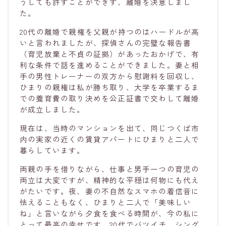
うしても許すことができず、離婚を決意しまし
た。
20代の離婚で親権を父親が持つのはハードルが高
いと言われましたが、探偵さんの完璧な報告書
（育児放棄と不貞の証拠）があったおかげで、有
利な条件で話を進めることができました。妻と相
手の男性トレーナーの双方から慰謝料を回収し、
ひまりの親権は私が勝ち取り、大学を卒業するま
での養育費の取り決めを公正証書で交わして離婚
が成立しました。
現在は、当時のマンションを出て、同じつくば市
内の実家の近くの賃貸アパートにひまりと二人で
暮らしています。
両親の手を借りながら、仕事と男手一つの育児の
両立は大変ですが、精神的な平穏は何物にも代え
がたいです。夜、妻の不自然なスマホの着信音に
怯えることもなく、ひまりと二人で「美味しい
ね」と言いながら夕食を食べる時間が、今の私に
とって最高の幸せです。20代でバツイチ、シング