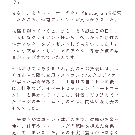
です。
さらに、そのトレーナーの名前でInstagramを検索
したところ、公開アカウントが見つかりました。
投稿を遡っていくと、まさにその誕生日の日に、
「大切なクライアント様から、欲しかった新作の
限定アウターをプレゼントしてもらいました！」
という文章とともに、そのアウターを着た彼の写
真がアップされていたんです。
それだけではありません。別の日の投稿には、つ
くば市内の隠れ家風レストランで2人分のディナー
が写った写真があり、「土曜日の自主トレの後
に、特別なプライベートセッション（ハートマー
ク）」と書かれていました。背景に写り込んでい
たバッグのチャームと手の形は、間違いなく妻の
ものでした。
自分磨きや健康という建前の裏で、家庭のお金を
使い、仕事やトレーニングの範囲を超えた関係に
見えてしまいました。その事実に震えが止まなく