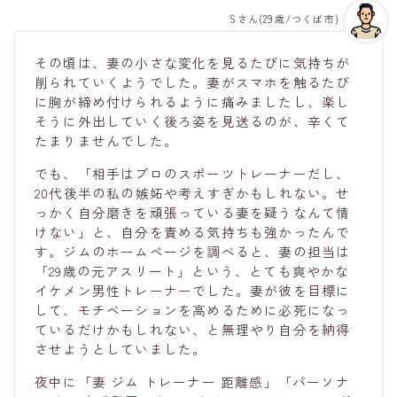
Sさん(29歳/つくば市)
その頃は、妻の小さな変化を見るたびに気持ちが
削られていくようでした。妻がスマホを触るたび
に胸が締め付けられるように痛みましたし、楽し
そうに外出していく後ろ姿を見送るのが、辛くて
たまりませんでした。
でも、「相手はプロのスポーツトレーナーだし、
20代後半の私の嫉妬や考えすぎかもしれない。せ
っかく自分磨きを頑張っている妻を疑うなんて情
けない」と、自分を責める気持ちも強かったんで
す。ジムのホームページを調べると、妻の担当は
「29歳の元アスリート」という、とても爽やかな
イケメン男性トレーナーでした。妻が彼を目標に
して、モチベーションを高めるために必死になっ
ているだけかもしれない、と無理やり自分を納得
させようとしていました。
夜中に「妻 ジム トレーナー 距離感」「パーソナ