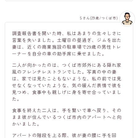
Sさん(29歳/つくば市)
調査報告書を開いた時、私はあまりの生々しさに
言葉を失いました。土曜日の昼過ぎ、ジムを出た
妻は、近くの商業施設の駐車場で29歳の男性トレ
ーナーを自分の車の助手席に乗せました。
二人が向かったのは、つくば市郊外にある隠れ家
風のフレンチレストランでした。写真の中の妻
は、家では見たこともないような、私の前では見
せなくなっていたような、気の緩んだ表情で彼を
見つめ、食事中も親しげに身を寄せ合っていまし
た。
食事を終えた二人は、手を繋いで車へ戻り、その
まま彼が住んでいるつくば市内のアパートへと向
かいました。
アパートの階段を上る際、彼が妻の腰に手を回