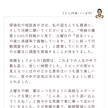
Sさん(29歳/つくば市)
探偵社の相談員の方は、私の話をとても親身に、
そして冷静に聞いてくださいました。「明細の履
歴とSNSの投稿から見て、土曜日の『自主トレ』
の後に高確率で接触しています。そこに絞って行
動調査を行いましょう」と提案していただき、次
の土曜日に調査を実施することが決まりました。
依頼をしてからの1週間は、これまでの人生の中で
最も長く、苦しい時間でした。リビングの窓から
見えるつくばののどかな景色はいつも通り美しい
のに、家の中の空気は冷え切っているように感じ
られました。
土曜日の朝、妻はいつものように高級なスポーツ
バッグを肩にかけ、「じゃあ、しっかり追い込ん
でくるね！」と爽やかな笑顔で車に乗って出かけ
ていきました。その笑顔の裏で、数時間後には別