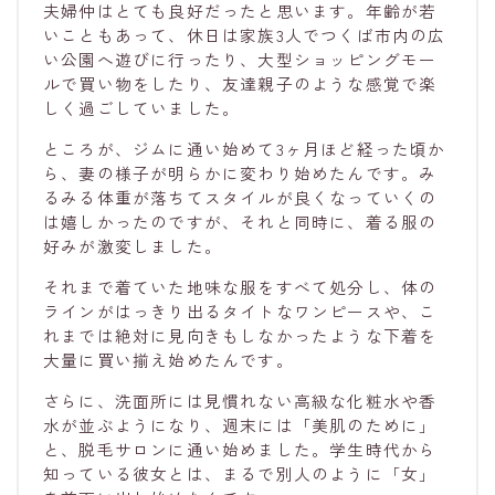
夫婦仲はとても良好だったと思います。年齢が若
いこともあって、休日は家族3人でつくば市内の広
い公園へ遊びに行ったり、大型ショッピングモー
ルで買い物をしたり、友達親子のような感覚で楽
しく過ごしていました。
ところが、ジムに通い始めて3ヶ月ほど経った頃か
ら、妻の様子が明らかに変わり始めたんです。み
るみる体重が落ちてスタイルが良くなっていくの
は嬉しかったのですが、それと同時に、着る服の
好みが激変しました。
それまで着ていた地味な服をすべて処分し、体の
ラインがはっきり出るタイトなワンピースや、こ
れまでは絶対に見向きもしなかったような下着を
大量に買い揃え始めたんです。
さらに、洗面所には見慣れない高級な化粧水や香
水が並ぶようになり、週末には「美肌のために」
と、脱毛サロンに通い始めました。学生時代から
知っている彼女とは、まるで別人のように「女」