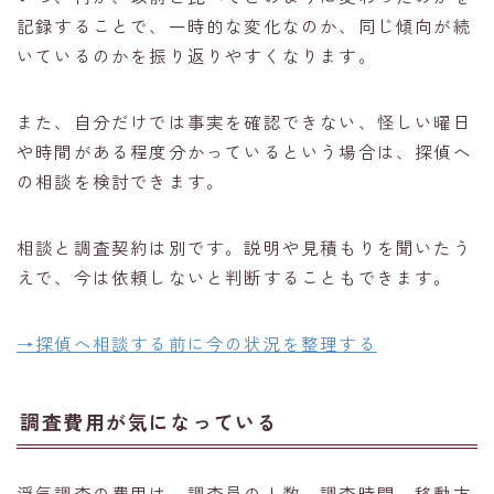
記録することで、一時的な変化なのか、同じ傾向が続
いているのかを振り返りやすくなります。
また、自分だけでは事実を確認できない、怪しい曜日
や時間がある程度分かっているという場合は、探偵へ
の相談を検討できます。
相談と調査契約は別です。説明や見積もりを聞いたう
えで、今は依頼しないと判断することもできます。
→探偵へ相談する前に今の状況を整理する
調査費用が気になっている
匿名・秘密厳守・簡単60秒
無料の浮気調査診断
浮気調査の費用は、調査員の人数、調査時間、移動方