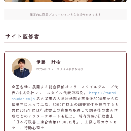
記事内に商品プロモーションを含む場合があります
サイト監修者
伊藤 計樹
株式会社フリースタイル代表取締役
全国各地に展開する総合探偵社フリースタイルグループ代
表/株式会社フリースタイル代表取締役。
https://tantei-
soudan.co.jp
名古屋市の大学法学部を卒業後2008年から探
偵業界に入って以降、6000件以上の調査案件を担当すると
共に2015年には行政書士の資格を取得して調査後の書面作
成などのアフターサポートも担当。 所有資格/行政書士
「日本行政書士連合会第17190812号」、上級心理カウンセ
ラー、行動心理士