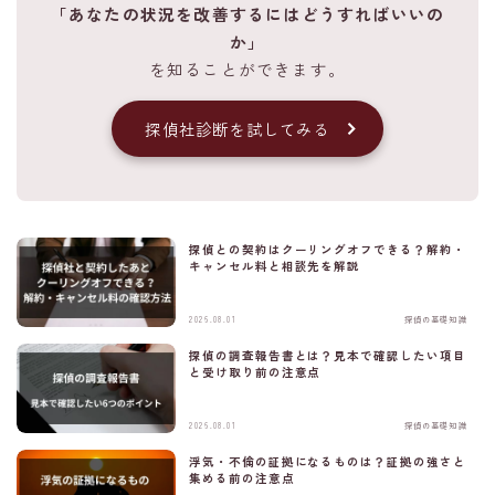
「あなたの状況を改善するにはどうすればいいの
か」
を知ることができます。
探偵社診断を試してみる
探偵との契約はクーリングオフできる？解約・
キャンセル料と相談先を解説
2026.08.01
探偵の基礎知識
探偵の調査報告書とは？見本で確認したい項目
と受け取り前の注意点
2026.08.01
探偵の基礎知識
浮気・不倫の証拠になるものは？証拠の強さと
匿名・秘密厳守・簡単60秒
集める前の注意点
無料の浮気調査診断